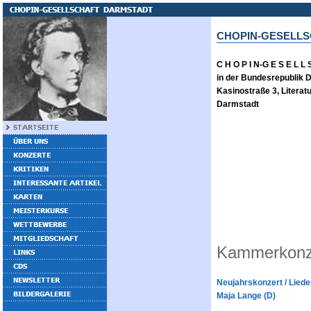
CHOPIN-GESELL
C H O P I N-G E S E L L 
in der Bundesrepublik D
Kasinostraße 3, Litera
Darmstadt
Kammerkonz
Neujahrskonzert / Liede
Maja Lange (D)